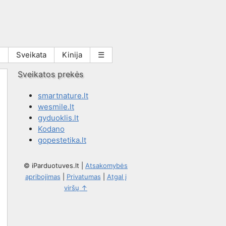
i
Sveikata
Kinija
☰
Sveikatos prekės
smartnature.lt
wesmile.lt
gyduoklis.lt
Kodano
gopestetika.lt
© iParduotuves.lt
|
Atsakomybės
apribojimas
|
Privatumas
|
Atgal į
viršų ↑