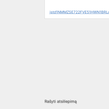
jstd1NMMZSE722FVE51HWN1BRL
Rašyti atsiliepimą