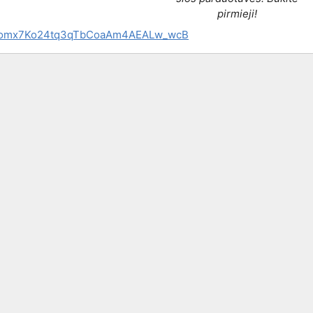
pirmieji!
omx7Ko24tq3qTbCoaAm4AEALw_wcB