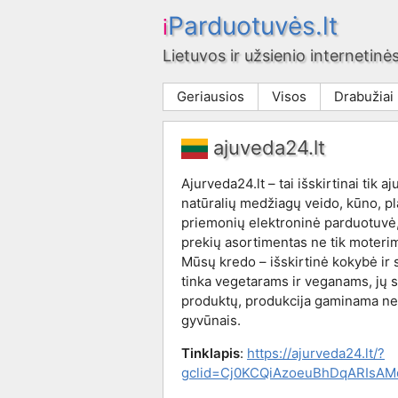
Parduotuvės.lt
i
Lietuvos ir užsienio internetinės
Geriausios
Visos
Drabužiai
ajuveda24.lt
Ajurveda24.lt – tai išskirtinai tik a
natūralių medžiagų veido, kūno, pl
priemonių elektroninė parduotuvė,
prekių asortimentas ne tik moterim
Mūsų kredo – išskirtinė kokybė ir 
tinka vegetarams ir veganams, jų 
produktų, produkcija gaminama n
gyvūnais.
Tinklapis
:
https://ajurveda24.lt/?
gclid=Cj0KCQiAzoeuBhDqARIsA