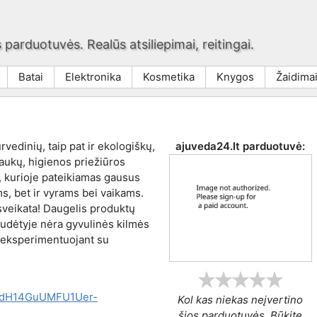
 parduotuvės. Realūs atsiliepimai, reitingai.
Batai
Elektronika
Kosmetika
Knygos
Žaidima
jurvedinių, taip pat ir ekologiškų,
ajuveda24.lt
parduotuvė:
aukų, higienos priežiūros
 kurioje pateikiamas gausus
s, bet ir vyrams bei vaikams.
sveikata! Daugelis produktų
sudėtyje nėra gyvulinės kilmės
eeksperimentuojant su
MdH14GuUMFU1Uer-
Kol kas niekas neįvertino
šios parduotuvės. Būkite