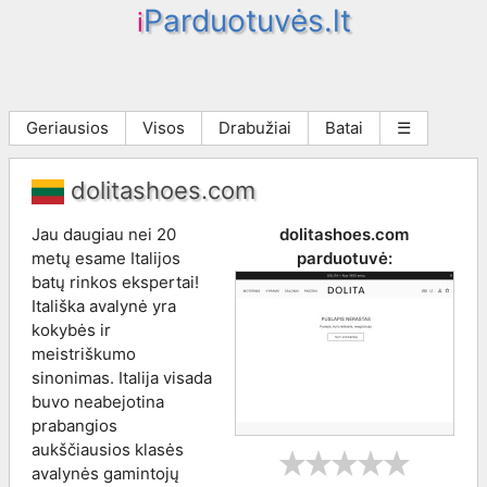
Parduotuvės.lt
i
Geriausios
Visos
Drabužiai
Batai
☰
dolitashoes.com
Jau daugiau nei 20
dolitashoes.com
metų esame Italijos
parduotuvė:
batų rinkos ekspertai!
Itališka avalynė yra
kokybės ir
meistriškumo
sinonimas. Italija visada
buvo neabejotina
prabangios
aukščiausios klasės
avalynės gamintojų