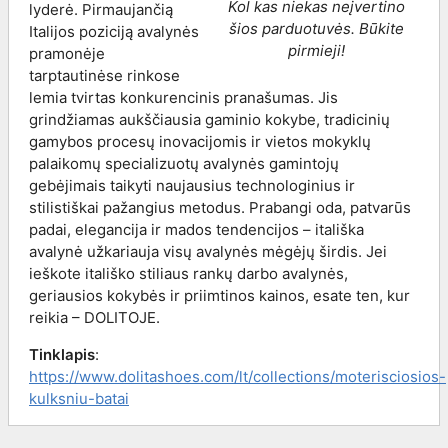
Kol kas niekas neįvertino
lyderė. Pirmaujančią
šios parduotuvės. Būkite
Italijos poziciją avalynės
pirmieji!
pramonėje
tarptautinėse rinkose
lemia tvirtas konkurencinis pranašumas. Jis
grindžiamas aukščiausia gaminio kokybe, tradicinių
gamybos procesų inovacijomis ir vietos mokyklų
palaikomų specializuotų avalynės gamintojų
gebėjimais taikyti naujausius technologinius ir
stilistiškai pažangius metodus. Prabangi oda, patvarūs
padai, elegancija ir mados tendencijos – itališka
avalynė užkariauja visų avalynės mėgėjų širdis. Jei
ieškote itališko stiliaus rankų darbo avalynės,
geriausios kokybės ir priimtinos kainos, esate ten, kur
reikia – DOLITOJE.
Tinklapis
:
https://www.dolitashoes.com/lt/collections/moterisciosios-
kulksniu-batai