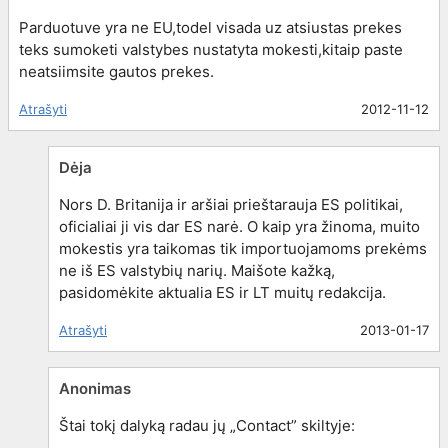
Parduotuve yra ne EU,todel visada uz atsiustas prekes
teks sumoketi valstybes nustatyta mokesti,kitaip paste
neatsiimsite gautos prekes.
Atrašyti
2012-11-12
Dėja
Nors D. Britanija ir aršiai prieštarauja ES politikai,
oficialiai ji vis dar ES narė. O kaip yra žinoma, muito
mokestis yra taikomas tik importuojamoms prekėms
ne iš ES valstybių narių. Maišote kažką,
pasidomėkite aktualia ES ir LT muitų redakcija.
Atrašyti
2013-01-17
Anonimas
Štai tokį dalyką radau jų „Contact” skiltyje: