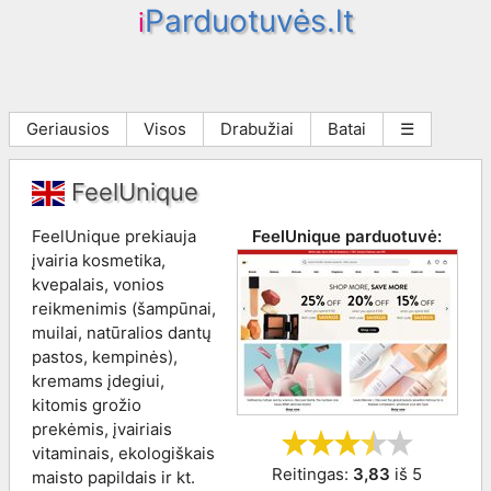
Parduotuvės.lt
i
Geriausios
Visos
Drabužiai
Batai
☰
FeelUnique
FeelUnique prekiauja
FeelUnique
parduotuvė:
įvairia kosmetika,
kvepalais, vonios
reikmenimis (šampūnai,
muilai, natūralios dantų
pastos, kempinės),
kremams įdegiui,
kitomis grožio
prekėmis, įvairiais
vitaminais, ekologiškais
Reitingas:
3,83
iš
5
maisto papildais ir kt.