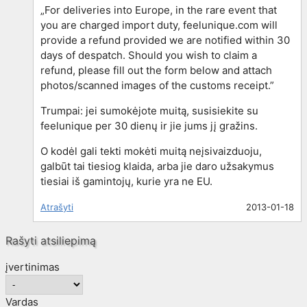
„For deliveries into Europe, in the rare event that
you are charged import duty, feelunique.com will
provide a refund provided we are notified within 30
days of despatch. Should you wish to claim a
refund, please fill out the form below and attach
photos/scanned images of the customs receipt.”
Trumpai: jei sumokėjote muitą, susisiekite su
feelunique per 30 dienų ir jie jums jį gražins.
O kodėl gali tekti mokėti muitą neįsivaizduoju,
galbūt tai tiesiog klaida, arba jie daro užsakymus
tiesiai iš gamintojų, kurie yra ne EU.
Atrašyti
2013-01-18
Rašyti atsiliepimą
įvertinimas
Vardas