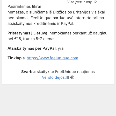
Viso įvertinimų:
12
Pasirinkimas tikrai
nemažas, o siunčiama iš Didžiosios Britanijos visiškai
nemokamai. FeelUnique parduotuvė internete priima
atsiskaitymus kreditinėmis ir PayPal.
Pristatymas į Lietuvą
: nemokamas perkant už daugiau
nei €15, trunka 5-7 dienas.
Atsiskaitymas per PayPal
: yra.
Tinklapis
:
https://www.feelunique.com
Svarbu
: skaitykite FeelUnique naujienas
Versloidejos.lt
! 🤑