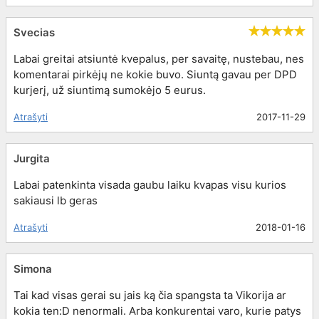
Svecias
Labai greitai atsiuntė kvepalus, per savaitę, nustebau, nes
komentarai pirkėjų ne kokie buvo. Siuntą gavau per DPD
kurjerį, už siuntimą sumokėjo 5 eurus.
Atrašyti
2017-11-29
Jurgita
Labai patenkinta visada gaubu laiku kvapas visu kurios
sakiausi lb geras
Atrašyti
2018-01-16
Simona
Tai kad visas gerai su jais ką čia spangsta ta Vikorija ar
kokia ten:D nenormali. Arba konkurentai varo, kurie patys