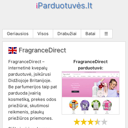
Parduotuvės.lt
i
Geriausios
Visos
Drabužiai
Batai
☰
FragranceDirect
FragranceDirect –
FragranceDirect
internetinė kvepalų
parduotuvė:
parduotuvė, įsikūrusi
Didžiojoje Britanijoje.
Be parfumerijos taip pat
parduoda įvairią
kosmetiką, prekes odos
priežiūrai, skutimosi
reikmenis, plaukų
priežiūros priemones.