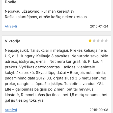
Dovile
Negavau užsakymo, kur man kereiptis?
Rašiau siuntėjams, atrašo kažką nekonkretaus.
Atrašyti
2015-01-24
Viktorija
Neapsigaukit. Tai sukčiai ir melagiai. Prekės keliauja ne iš
UK, o iš Hungary. Keliauja 3 savaites. Nenurodo savo jokio
adreso, išskyrus, e-mail. Net nėra kur gražinti. Pirkau 4
prekes. Vyriškas dezodorantas – adidas, vienintelė
kokybiška prekė. Skysti lūpų dažai – Bourjois net smirda,
pagaminimo data 2012-03, drįsta siųsti 3,5 metų senumo
prekę, dangtelis lūpdažio įskilęs. Tualetinis vanduo YSL
Elle – galiojimas baigsis po 2 mėn, bet tai nevykusi
klastotė, Rimmel tušas įtartinas, bet 1,5 metų senumo, bet
gal jis tiesiog toks yra.
Atrašyti
2015-09-08