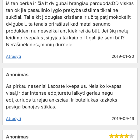
iš ten perka ir čia lt dvigubai brangiau parduoda:DD viskas
ten ok jie pasaulinio lygio prekyba užsiima tikrai ne
sukčiai. Tai eikit į douglas kristiana ir už tą patį mokokėlit
dvigubai.. ta tenais prirašiusi kad metai senumo
produktam nu nesveikai ant kiek reikia būt. Jei šių metų
leidimo kvepalus įsigyjau tai kaip b l t gali jie seni būt?
Nerašinėk nesąmonių durnele
Atrašyti
2019-01-20
Anonimas
As pirkau neseniai Lacoste kvepalus. Nelaiko kvapas
visai,ir dar intense edp,turetu laikyti geriau negu
edt,kuriuos turejau anksciau. Ir buteliukas kazkoks
pasigarbanojes stiklas.
Atrašyti
2019-09-16
Anonimas