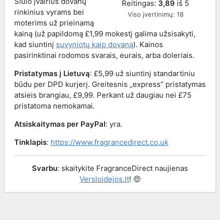
Siūlo įvairius dovanų
Reitingas:
3,89
iš
5
rinkinius vyrams bei
Viso įvertinimų:
18
moterims už prieinamą
kainą (už papildomą £1,99 mokestį galima užsisakyti,
kad siuntinį
suvyniotų kaip dovaną
). Kainos
pasirinktinai rodomos svarais, eurais, arba doleriais.
Pristatymas į Lietuvą
: £5,99 už siuntinį standartiniu
būdu per DPD kurjerį. Greitesnis „express” pristatymas
atsieis brangiau, £9,99. Perkant už daugiau nei £75
pristatoma nemokamai.
Atsiskaitymas per PayPal
: yra.
Tinklapis
:
https://www.fragrancedirect.co.uk
Svarbu
: skaitykite FragranceDirect naujienas
Versloidejos.lt
! 🤑