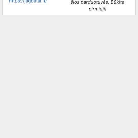
https://jagbatai.lt/
šios parduotuvės. Būkite
pirmieji!