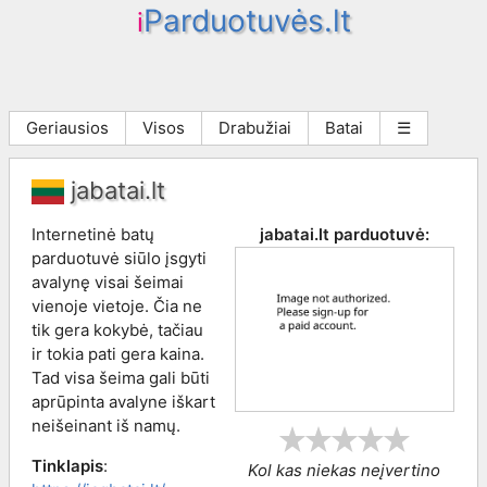
Parduotuvės.lt
i
Geriausios
Visos
Drabužiai
Batai
☰
jabatai.lt
Internetinė batų
jabatai.lt
parduotuvė:
parduotuvė siūlo įsgyti
avalynę visai šeimai
vienoje vietoje. Čia ne
tik gera kokybė, tačiau
ir tokia pati gera kaina.
Tad visa šeima gali būti
aprūpinta avalyne iškart
neišeinant iš namų.
Tinklapis
:
Kol kas niekas neįvertino