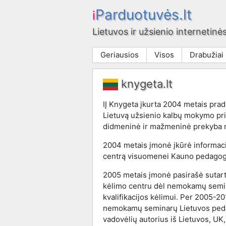
Parduotuvės.lt
i
Lietuvos ir užsienio internetinės
Geriausios
Visos
Drabužiai
knygeta.lt
IĮ Knygeta įkurta 2004 metais pradė
Lietuvą užsienio kalbų mokymo pr
didmeninė ir mažmeninė prekyba
2004 metais įmonė įkūrė informaci
centrą visuomenei Kauno pedagogų 
2005 metais įmonė pasirašė sutart
kėlimo centru dėl nemokamų sem
kvalifikacijos kėlimui. Per 2005-2
nemokamų seminarų Lietuvos peda
vadovėlių autorius iš Lietuvos, UK, 