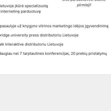
pirmieji!
etuvoje įkūrė specializuotą
internetinę parduotuvę
 pasaulyje už knygyno vitrinos marketingo idėjos įgyvendinimą
idge university press distributoriu Lietuvoje
lk Interaktive distributoriu Lietuvoje
ugiau nei 7 tarptautines konferencijas, 20 prekių pristatymų