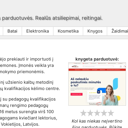
 parduotuvės. Realūs atsiliepimai, reitingai.
Batai
Elektronika
Kosmetika
Knygos
Žaidima
jo prekiauti ir importuoti į
knygeta
parduotuvė:
iemones. Įmonės veikla yra
 mokymo priemonėmis.
nį užsienio kalbų metodinį
kvalifikacijos kėlimo centre.
į su pedagogų kvalifikacijos
inarų rengimo pedagogų
016 metus surengta virš 100
gogams kviečiant lektorius,
Kol kas niekas neįvertino
Vokietijos, Latvijos.
šios parduotuvės. Būkite