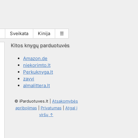
i
Sveikata
Kinija
☰
Kitos knygų parduotuvės
Amazon.de
niekorimto.lt
Perkuknyga.lt
zavvi
almalittera.lt
© iParduotuves.lt
|
Atsakomybės
apribojimas
|
Privatumas
|
Atgal į
viršų ↑