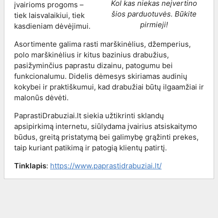
Kol kas niekas neįvertino
įvairioms progoms –
šios parduotuvės. Būkite
tiek laisvalaikiui, tiek
pirmieji!
kasdieniam dėvėjimui.
Asortimente galima rasti marškinėlius, džemperius,
polo marškinėlius ir kitus bazinius drabužius,
pasižyminčius paprastu dizainu, patogumu bei
funkcionalumu. Didelis dėmesys skiriamas audinių
kokybei ir praktiškumui, kad drabužiai būtų ilgaamžiai ir
malonūs dėvėti.
PaprastiDrabuziai.lt siekia užtikrinti sklandų
apsipirkimą internetu, siūlydama įvairius atsiskaitymo
būdus, greitą pristatymą bei galimybę grąžinti prekes,
taip kuriant patikimą ir patogią klientų patirtį.
Tinklapis
:
https://www.paprastidrabuziai.lt/