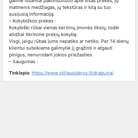
galime išsamiai pakonsultuoti apie visas prekes, jų
matmenis medžiagas, jų tekstūras ir kitą su tuo
susijusią informaciją.
– Kokybiškos prekės :
Kokybiški rūbai vienas kertinių įmonės tikslų, todėl
atidžiai tikrinime prekių kokybę.
Visgi, jeigu rūbas jums nepatiko ar netiko. Per 14 dienų
klientui suteikiama galimybė jį grąžinti ir atgauti
pinigus, nenurodant jokios priežasties
– Saugumas :
Tinklapis
:
https://www.stiliausidejos.lt/drabuziai