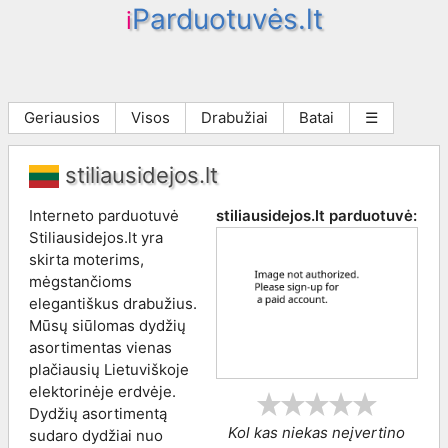
Parduotuvės.lt
i
Geriausios
Visos
Drabužiai
Batai
☰
stiliausidejos.lt
Interneto parduotuvė
stiliausidejos.lt
parduotuvė:
Stiliausidejos.lt yra
skirta moterims,
mėgstančioms
elegantiškus drabužius.
Mūsų siūlomas dydžių
asortimentas vienas
plačiausių Lietuviškoje
elektorinėje erdvėje.
Dydžių asortimentą
Kol kas niekas neįvertino
sudaro dydžiai nuo