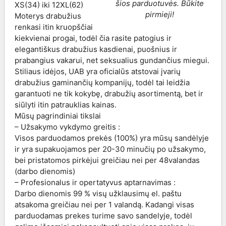
šios parduotuvės. Būkite
XS(34) iki 12XL(62)
pirmieji!
Moterys drabužius
renkasi itin kruopščiai
kiekvienai progai, todėl čia rasite patogius ir
elegantiškus drabužius kasdienai, puošnius ir
prabangius vakarui, net seksualius gundančius miegui.
Stiliaus idėjos, UAB yra oficialūs atstovai įvarių
drabužius gaminančių kompanijų, todėl tai leidžia
garantuoti ne tik kokybę, drabužių asortimentą, bet ir
siūlyti itin patrauklias kainas.
Mūsų pagrindiniai tikslai
– Užsakymo vykdymo greitis :
Visos parduodamos prekės (100%) yra mūsų sandėlyje
ir yra supakuojamos per 20-30 minučių po užsakymo,
bei pristatomos pirkėjui greičiau nei per 48valandas
(darbo dienomis)
– Profesionalus ir opertatyvus aptarnavimas :
Darbo dienomis 99 % visų užklausimų el. paštu
atsakoma greičiau nei per 1 valandą. Kadangi visas
parduodamas prekes turime savo sandelyje, todėl