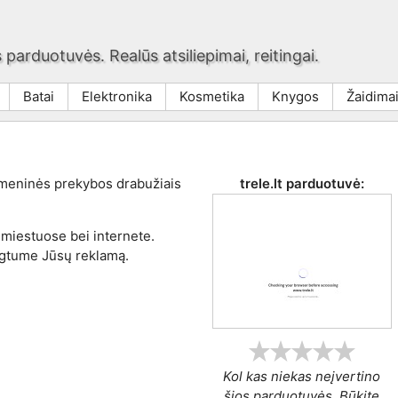
 parduotuvės. Realūs atsiliepimai, reitingai.
Batai
Elektronika
Kosmetika
Knygos
Žaidima
dmeninės prekybos drabužiais
trele.lt
parduotuvė:
 miestuose bei internete.
ngtume Jūsų reklamą.
Kol kas niekas neįvertino
šios parduotuvės. Būkite