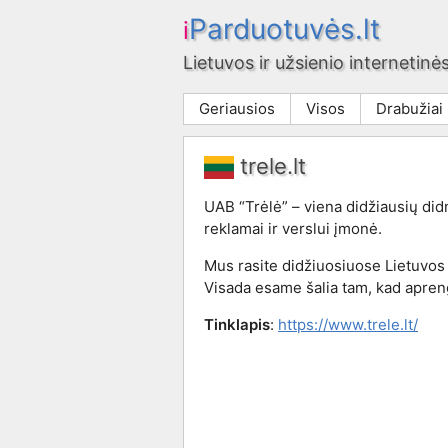
Parduotuvės.lt
i
Lietuvos ir užsienio internetinės
Geriausios
Visos
Drabužiai
trele.lt
UAB “Trėlė” – viena didžiausių di
reklamai ir verslui įmonė.
Mus rasite didžiuosiuose Lietuvos
Visada esame šalia tam, kad apre
Tinklapis
:
https://www.trele.lt/