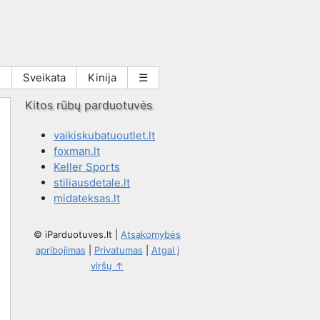
i
Sveikata
Kinija
☰
Kitos rūbų parduotuvės
vaikiskubatuoutlet.lt
foxman.lt
Keller Sports
stiliausdetale.lt
midateksas.lt
© iParduotuves.lt
|
Atsakomybės
apribojimas
|
Privatumas
|
Atgal į
viršų ↑