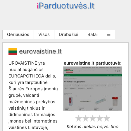
Parduotuvės.lt
i
Geriausios
Visos
Drabužiai
Batai
☰
eurovaistine.lt
UROVAISTINĖ yra
eurovaistine.lt
parduotuvė:
nuolat augančios
EUROAPOTHECA dalis,
kuri yra tarptautinė
Šiaurės Europos įmonių
grupė, valdanti
mažmeninės prekybos
vaistinių tinklus ir
didmenines farmacijos
įmones bei internetines
Kol kas niekas neįvertino
vaistines Lietuvoje,