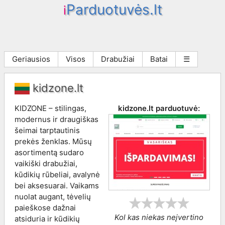
Parduotuvės.lt
i
Geriausios
Visos
Drabužiai
Batai
☰
kidzone.lt
KIDZONE – stilingas,
kidzone.lt
parduotuvė:
modernus ir draugiškas
šeimai tarptautinis
prekės ženklas. Mūsų
asortimentą sudaro
vaikiški drabužiai,
kūdikių rūbeliai, avalynė
bei aksesuarai. Vaikams
nuolat augant, tėvelių
paieškose dažnai
Kol kas niekas neįvertino
atsiduria ir kūdikių