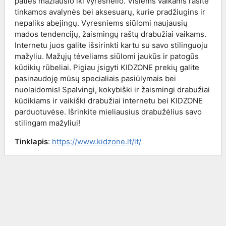
paties mažiausio iki vyresnėlio. Visiems vaikams rasite
tinkamos avalynės bei aksesuarų, kurie pradžiugins ir
nepaliks abejingų. Vyresniems siūlomi naujausių
mados tendencijų, žaismingų raštų drabužiai vaikams.
Internetu juos galite išsirinkti kartu su savo stilinguoju
mažyliu. Mažųjų tėveliams siūlomi jaukūs ir patogūs
kūdikių rūbeliai. Pigiau įsigyti KIDZONE prekių galite
pasinaudoję mūsų specialiais pasiūlymais bei
nuolaidomis! Spalvingi, kokybiški ir žaismingi drabužiai
kūdikiams ir vaikiški drabužiai internetu bei KIDZONE
parduotuvėse. Išrinkite mieliausius drabužėlius savo
stilingam mažyliui!
Tinklapis
:
https://www.kidzone.lt/lt/