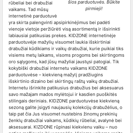
šios parduotuvės. Būkite
rūbeliai bei drabužiai
pirmieji!
vaikams. Tad mūsų
internetinė parduotuvė
yra skirta palengvinti apsipirkinėjimus bei padėti
vienoje vietoje peržiūrėti visą asortimentą ir išsirinkti
labiausiai patikusias prekes. KIDZONE internetinėje
parduotuvėje mažylių visuomet laukia išskirtiniai
drabužiai kūdikiams ir vaikų drabužiai, kurie puikiai tiks
visiems metų laikams, visoms progoms bei skirtingoms
oro sąlygoms, kad jūsų mažyliai jaustųsi patogiai. Tik
kokybiški drabužiai internetu vaikams KIDZONE
parduotuvėse – kiekvieną mažylį pradžiugins
išskirtinio dizaino bei skirtingų raštų vaikų drabužiai.
Internetu išrinkite patikusius drabužius bei aksesuarus
savo mažajam mados mylėtojui ir kasdien puoškitės
stilingais deriniais. KIDZONE parduotuvėse kiekvieną
sezoną galite įsigyti naujausių kolekcijų drabužėlius, o
taip pat čia Jus visuomet nustebins žinomų prekinių
ženklų drabužiai vaikams, kūdikių rūbeliai, avalynė bei
aksesuarai. KIZDONE rūpinasi kiekvienu vaiku – nuo